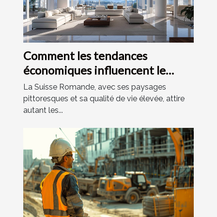
Comment les tendances
économiques influencent le
marché immobilier en Suisse
La Suisse Romande, avec ses paysages
Romande
pittoresques et sa qualité de vie élevée, attire
autant les...