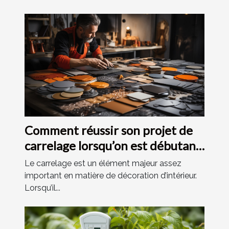
visibilité et efficacité
Comment réussir son projet de
carrelage lorsqu’on est débutant
?
Le carrelage est un élément majeur assez
important en matière de décoration d’intérieur.
Lorsqu’il...