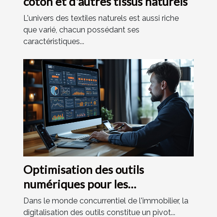
coton et d'autres tissus naturels
L'univers des textiles naturels est aussi riche
que varié, chacun possédant ses
caractéristiques...
Optimisation des outils
numériques pour les
professionnels de l'immobilier :
Dans le monde concurrentiel de l'immobilier, la
comment améliorer votre
digitalisation des outils constitue un pivot...