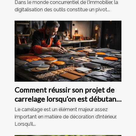
professionnels de l'immobilier :
Dans le monde concurrentiel de l'immobilier, la
comment améliorer votre
digitalisation des outils constitue un pivot...
visibilité et efficacité
Comment réussir son projet de
carrelage lorsqu’on est débutant
?
Le carrelage est un élément majeur assez
important en matière de décoration d’intérieur.
Lorsqu’il...