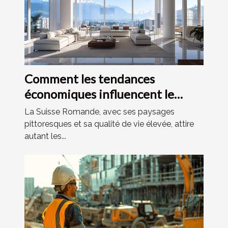
Comment les tendances
économiques influencent le
marché immobilier en Suisse
La Suisse Romande, avec ses paysages
Romande
pittoresques et sa qualité de vie élevée, attire
autant les...